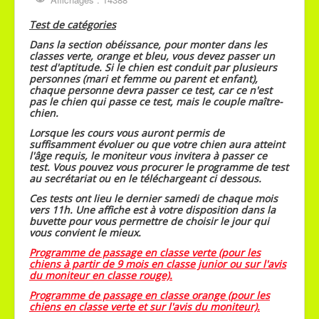
réservés
au plus tard
le
mardi
soir 20h
Test de catégories
Dans la section obéissance, pour monter dans les
pour les cours du mercredi et
classes verte, orange et bleu, vous devez passer un
test d'aptitude. Si le chien est conduit par plusieurs
le
jeudi soir 20h
pour les cours
personnes (mari et femme ou parent et enfant),
du samedi.
chaque personne devra passer ce test, car ce n'est
pas le chien qui passe ce test, mais le couple maître-
chien.
Le seul numéro de contact est
Lorsque les cours vous auront permis de
le 0492/77.84.93 par sms ou
suffisamment évoluer ou que votre chien aura atteint
l'âge requis, le moniteur vous invitera à passer ce
appel.
test. Vous pouvez vous procurer le programme de test
au secrétariat ou en le téléchargeant ci dessous.
Tous réservation qui ne sera
Ces tests ont lieu le dernier samedi de chaque mois
pas faite dans les temps,
vers 11h. Une affiche est à votre disposition dans la
buvette pour vous permettre de choisir le jour qui
vous convient le mieux.
ne sera plus prise en compte.
Programme de passage en classe verte (pour les
chiens à partir de 9 mois en classe junior ou sur l'avis
du moniteur en classe rouge).
Programme de passage en classe orange (pour les
chiens en classe verte et sur l'avis du moniteur).