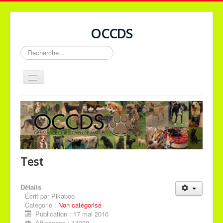
OCCDS
Rechercher
Basculer
la
navigation
Accueil
Facebook
Forum
Test
ATTENTION
Détails
Écrit par
Pikaboo
Catégorie :
Non catégorisé
Tous les cours doivent être
Publication : 17 mai 2016
Affichages : 14388