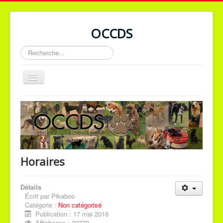
OCCDS
Rechercher
Basculer
la
navigation
Accueil
Facebook
Forum
Horaires
ATTENTION
Détails
Écrit par
Pikaboo
Catégorie :
Non catégorisé
Tous les cours doivent être
Publication : 17 mai 2016
Affichages : 22773