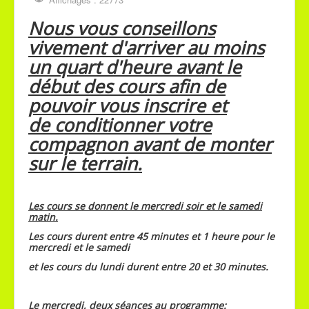
réservés
au plus tard
le
mardi
soir 20h
Nous vous conseillons
vivement d'arriver au moins
pour les cours du mercredi et
un quart d'heure
avant le
le
jeudi soir 20h
pour les cours
début
des cours afin
de
du samedi.
pouvoir vous inscrire et
Le seul numéro de contact est
de
conditionner votre
le 0492/77.84.93 par sms ou
compagnon avant
de monter
appel.
sur le terrain.
Tous réservation qui ne sera
pas faite dans les temps,
Les cours se donnent le mercredi soir et le samedi
matin.
ne sera plus prise en compte.
Les cours durent entre 45 minutes et 1 heure pour le
mercredi et le samedi
et les cours du lundi durent entre 20 et 30 minutes.
Le mercredi, deux séances au programme
: